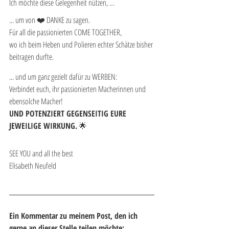
Ich möchte diese Gelegenheit nützen, … 
... um von ❤️ DANKE zu sagen. 
Für all die passionierten COME TOGETHER, 
wo ich beim Heben und Polieren echter Schätze bisher 
beitragen durfte. 
... und um ganz gezielt dafür zu WERBEN: 
Verbindet euch, ihr passionierten Macherinnen und 
ebensolche Macher! 
UND POTENZIERT GEGENSEITIG EURE 
JEWEILIGE WIRKUNG.
 🌟
SEE YOU and all the best
Elisabeth Neufeld
Ein Kommentar zu meinem Post, den ich 
gerne an dieser Stelle teilen möchte: