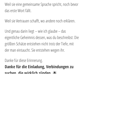
Weil sie eine gemeinsame Sprache spricht, noch bevor 
das erste Wort fällt.
Weil sie Vertrauen schafft, wo andere noch erklären.
Und genau darin liegt – wie ich glaube – das 
eigentliche Geheimnis dessen, was du beschreibst: Die 
größten Schätze entstehen nicht trotz der Tiefe, mit 
der man eintaucht. Sie entstehen wegen ihr.
Danke für diese Erinnerung. 
Danke für die Einladung, Verbindungen zu 
suchen, die wirklich zünden. 
🌟
Auf mehr solcher COME TOGETHERs – die Welt 
braucht genau das.
AI-Hinweis zum verwendeten Bildmaterial